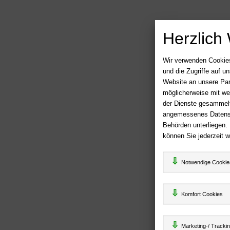
Herzlich
Wir verwenden Cookies
und die Zugriffe auf 
Website an unsere Par
möglicherweise mit we
der Dienste gesammelt
angemessenes Datensch
Behörden unterliegen.
können Sie jederzeit w
Notwendige Cookie
Komfort Cookies
Marketing-/ Tracki