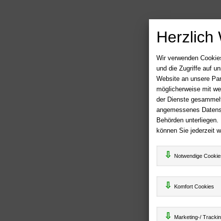
Herzlich
Wir verwenden Cookies
und die Zugriffe auf 
Website an unsere Par
möglicherweise mit we
der Dienste gesammelt
angemessenes Datensch
Behörden unterliegen.
können Sie jederzeit w
Notwendige Cookie
Komfort Cookies
Marketing-/ Tracki